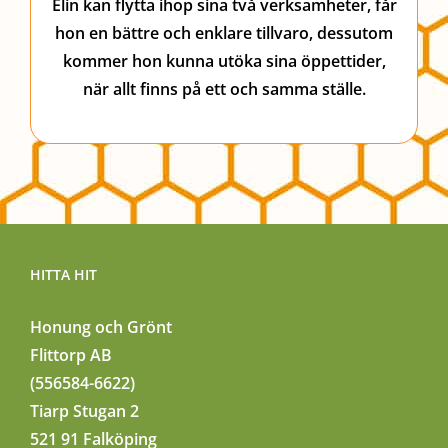
Elin kan flytta ihop sina två verksamheter, får
hon en bättre och enklare tillvaro, dessutom
kommer hon kunna utöka sina öppettider,
när allt finns på ett och samma ställe.
HITTA HIT
Honung och Grönt
Flittorp AB
(556584-6622)
Tiarp Stugan 2
521 91 Falköping