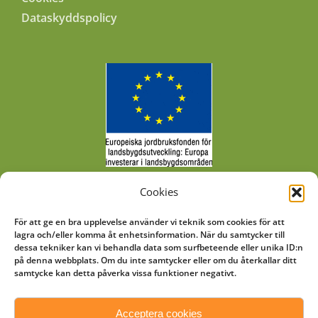
Dataskyddspolicy
Cookies
I arbetet med att utveckla biodling och
För att ge en bra upplevelse använder vi teknik som cookies för att
slunglokaler har vi fått ekonomiskt stöd genom
lagra och/eller komma åt enhetsinformation. När du samtycker till
dessa tekniker kan vi behandla data som surfbeteende eller unika ID:n
Jordbruksverket.
på denna webbplats. Om du inte samtycker eller om du återkallar ditt
samtycke kan detta påverka vissa funktioner negativt.
Acceptera cookies